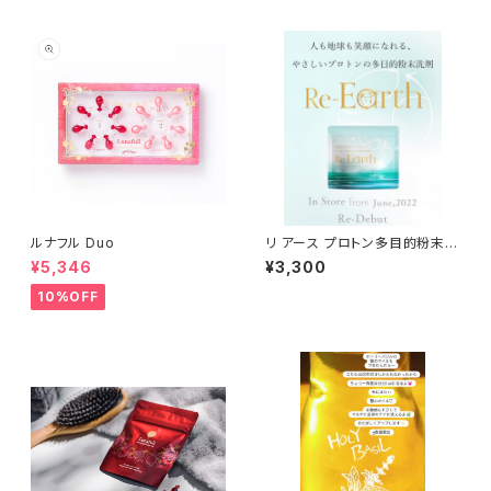
ルナフル Duo
リ アース プロトン多目的粉末洗
剤
¥5,346
¥3,300
10%OFF