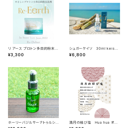
リ アース プロトン多目的粉末洗
シュガーケイソ 30ml keiso3
剤
0
¥3,300
¥6,800
ホーリーバジルサーナトゥルシ
満月の結び塩 Hua hua オリ
ー生体水Queen
ジナル